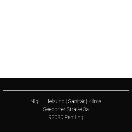
Nigl – Heizung | Sanitär | Klima
Seedorfer Straße 3a
93080 Pentling