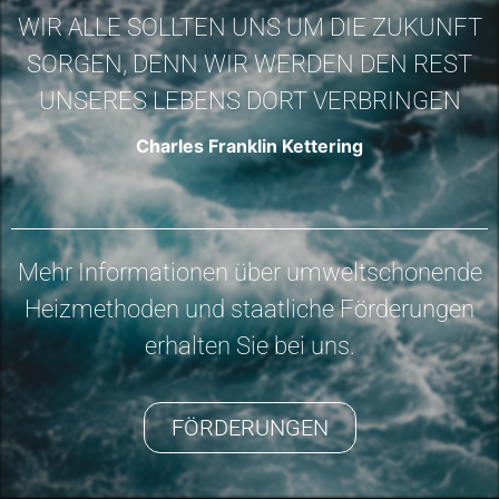
WIR ALLE SOLLTEN UNS UM DIE ZUKUNFT
SORGEN, DENN WIR WERDEN DEN REST
UNSERES LEBENS DORT VERBRINGEN
Charles Franklin Kettering
Mehr Informationen über umweltschonende
Heizmethoden und staatliche Förderungen
erhalten Sie bei uns.
FÖRDERUNGEN