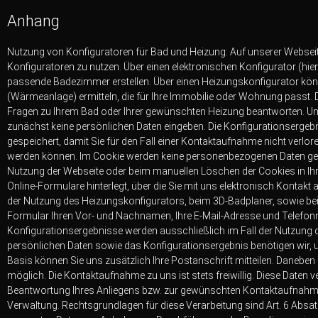
Anhang
Nutzung von Konfiguratoren für Bad und Heizung: Auf unserer Webseite
Konfiguratoren zu nutzen. Über einen elektronischen Konfigurator (hie
passende Badezimmer erstellen. Über einen Heizungskonfigurator kön
(Wärmeanlage) ermitteln, die für Ihre Immobilie oder Wohnung passt.
Fragen zu Ihrem Bad oder Ihrer gewünschten Heizung beantworten. Um
zunächst keine persönlichen Daten eingeben. Die Konfigurationsergeb
gespeichert, damit Sie für den Fall einer Kontaktaufnahme nicht verl
werden können. Im Cookie werden keine personenbezogenen Daten gespe
Nutzung der Webseite oder beim manuellen Löschen der Cookies in Ih
Online-Formulare hinterlegt, über die Sie mit uns elektronisch Kontak
der Nutzung des Heizungskonfigurators, beim 3D-Badplaner, sowie bei
Formular Ihren Vor- und Nachnamen, Ihre E-Mail-Adresse und Telefonnum
Konfigurationsergebnisse werden ausschließlich im Fall der Nutzung de
persönlichen Daten sowie das Konfigurationsergebnis benötigen wir, um
Basis können Sie uns zusätzlich Ihre Postanschrift mitteilen. Daneben
möglich. Die Kontaktaufnahme zu uns ist stets freiwillig. Diese Daten 
Beantwortung Ihres Anliegens bzw. zur gewünschten Kontaktaufnahme
Verwaltung. Rechtsgrundlagen für diese Verarbeitung sind Art. 6 Absa