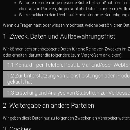
Wir unternehmen angemessene Sicherheitsmaßnahmen um dei
ebenso von Parteien, die persönliche Daten in unserem Auftra
Wir respektieren dein Recht auf Einsichtnahme, Berichtigun
Wenn du Fragen hast oder wissen möchtest, welche persönlichen Daten 
1. Zweck, Daten und Aufbewahrungsfrist
Wir können personenbezogene Daten für eine Reihe von Zwecken im
oder erhalten, darunter die folgenden: (zum Vergrößern anklicken)
1.1 Kontakt - per Telefon, Post, E-Mail und/oder Webf
1.2 Zur Unterstützung von Dienstleistungen oder Produ
gekauft hat
1.3 Erstellung und Analyse von Statistiken zur Verbess
2. Weitergabe an andere Parteien
Wir geben diese Daten nur zu folgenden Zwecken an Verarbeiter weiter:
3. Cookies