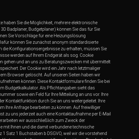
 haben Sie die Möglichkeit, mehrere elektronische
r 3D Badplaner, Budgetplaner) können Sie das für Sie
nen Sie Vorschläge für eine Heizungslösung
 Dafür können Sie zunächst anonym standardisierte
 die Konfigurationsergebnisse zu erhalten, müssen Sie
nisse werden auf Ihrem Endgerät als sog. Cookie
oren gehen und an uns zu Beratungszwecken mit übermittelt
ichert. Der Cookie wird ein Jahr nach letztmaliger
rem Browser gelöscht. Auf unseren Seiten haben wir
t aufnehmen können. Diese Kontaktformulare finden Sie bei
m Budgetkalkulator. Als Pflichtangaben sieht das
mer sowie ein Feld für Ihre Mitteilung an uns vor. Ihre
r Kontaktfunktion durch Sie an uns weitergeleitet. Ihre
 Ihre Anfrage bearbeiten zu können. Auf freiwilliger
 ist zu uns jederzeit auch eine Kontaktaufnahme per E-Mail
verarbeiten wir ausschließlich zum Zweck der
 mit Ihnen und die damit verbundene technische
tz 1 Satz 1 Buchstaben b DSGVO, weil wir die vorstehend