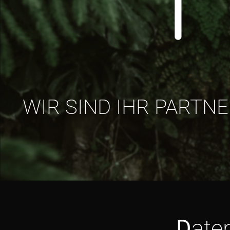
WIR SIND IHR PARTN
D
ate