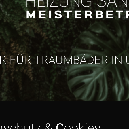
ER FÜR TRAUMBÄDER I
nschutz &
C
ookies